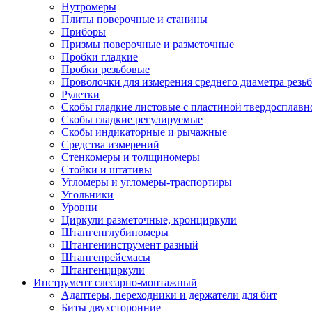
Нутромеры
Плиты поверочные и станины
Приборы
Призмы поверочные и разметочные
Пробки гладкие
Пробки резьбовые
Проволочки для измерения среднего диаметра резь
Рулетки
Скобы гладкие листовые с пластиной твердосплавн
Скобы гладкие регулируемые
Скобы индикаторные и рычажные
Средства измерений
Стенкомеры и толщиномеры
Стойки и штативы
Угломеры и угломеры-траспортиры
Угольники
Уровни
Циркули разметочные, кронциркули
Штангенглубиномеры
Штангенинструмент разный
Штангенрейсмасы
Штангенциркули
Инструмент слесарно-монтажный
Адаптеры, переходники и держатели для бит
Биты двухсторонние