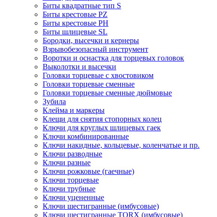
Биты квадратные тип S
Биты крестовые РZ
Биты крестовые РН
Биты шлицевые SL
Бородки, высечки и кернеры
Взрывобезопасный инструмент
Воротки и оснаcтка для торцевых головок
Выколотки и высечки
Головки торцевые с хвостовиком
Головки торцевые сменные
Головки торцевые сменные дюймовые
Зубила
Клейма и маркеры
Клещи для снятия стопорных колец
Ключи для круглых шлицевых гаек
Ключи комбинированные
Ключи накидные, кольцевые, коленчатые и пр.
Ключи разводные
Ключи разные
Ключи рожковые (гаечные)
Ключи торцевые
Ключи трубные
Ключи уцененные
Ключи шестигранные (имбусовые)
Ключи шестигранные TORX (имбусовые)