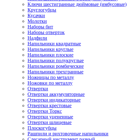
Ключи шестигранные дюймовые (имбусовые)
Круглогубцы
Кусачки
Молотки
Наборы бит
Наборы отверток
Надфили
Напильники квадратные
Напильники круглые
Напильники плоские
Напильники полукруглые
Напильники ромбические
Напильники трехгранные
Ножницы по металлу
Ножовки по металлу
Отвертки
Отвертки аккумуляторные
Отвертки индикаторные
Отвертки крестовые
Отвертки Торкс
Отвертки уцененные
Отвертки шлицевые
Плоскогубцы
Рашпили и рихтовочные напильники
Слесарный инструмент разный