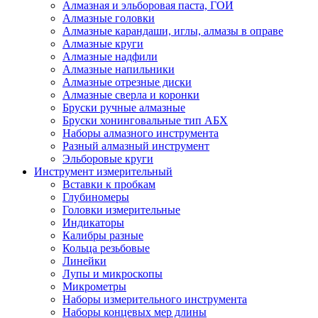
Алмазная и эльборовая паста, ГОИ
Алмазные головки
Алмазные карандаши, иглы, алмазы в оправе
Алмазные круги
Алмазные надфили
Алмазные напильники
Алмазные отрезные диски
Алмазные сверла и коронки
Бруски ручные алмазные
Бруски хонинговальные тип АБХ
Наборы алмазного инструмента
Разный алмазный инструмент
Эльборовые круги
Инструмент измерительный
Вставки к пробкам
Глубиномеры
Головки измерительные
Индикаторы
Калибры разные
Кольца резьбовые
Линейки
Лупы и микроскопы
Микрометры
Наборы измерительного инструмента
Наборы концевых мер длины