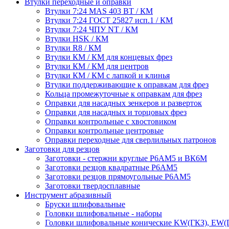
Втулки переходные и оправки
Втулки 7:24 MAS 403 BT / КМ
Втулки 7:24 ГОСТ 25827 исп.1 / КМ
Втулки 7:24 ЧПУ NT / КМ
Втулки HSK / КМ
Втулки R8 / КМ
Втулки КМ / КМ для концевых фрез
Втулки КМ / КМ для центров
Втулки КМ / КМ с лапкой и клинья
Втулки поддерживающие к оправкам для фрез
Кольца промежуточные к оправкам для фрез
Оправки для насадных зенкеров и разверток
Оправки для насадных и торцовых фрез
Оправки контрольные с хвостовиком
Оправки контрольные центровые
Оправки переходные для сверлильных патронов
Заготовки для резцов
Заготовки - стержни круглые Р6АМ5 и ВК6М
Заготовки резцов квадратные Р6АМ5
Заготовки резцов прямоугольные Р6АМ5
Заготовки твердосплавные
Инструмент абразивный
Бруски шлифовальные
Головки шлифовальные - наборы
Головки шлифовальные конические KW(ГКЗ), EW(