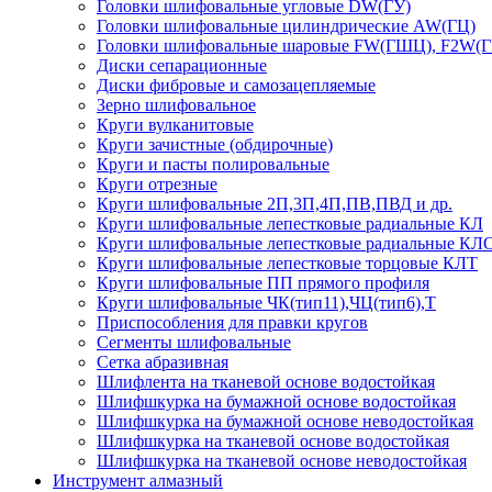
Головки шлифовальные угловые DW(ГУ)
Головки шлифовальные цилиндрические AW(ГЦ)
Головки шлифовальные шаровые FW(ГШЦ), F2W(
Диски сепарационные
Диски фибровые и самозацепляемые
Зерно шлифовальное
Круги вулканитовые
Круги зачистные (обдирочные)
Круги и пасты полировальные
Круги отрезные
Круги шлифовальные 2П,3П,4П,ПВ,ПВД и др.
Круги шлифовальные лепестковые радиальные КЛ
Круги шлифовальные лепестковые радиальные КЛ
Круги шлифовальные лепестковые торцовые КЛТ
Круги шлифовальные ПП прямого профиля
Круги шлифовальные ЧК(тип11),ЧЦ(тип6),Т
Приспособления для правки кругов
Сегменты шлифовальные
Сетка абразивная
Шлифлента на тканевой основе водостойкая
Шлифшкурка на бумажной основе водостойкая
Шлифшкурка на бумажной основе неводостойкая
Шлифшкурка на тканевой основе водостойкая
Шлифшкурка на тканевой основе неводостойкая
Инструмент алмазный