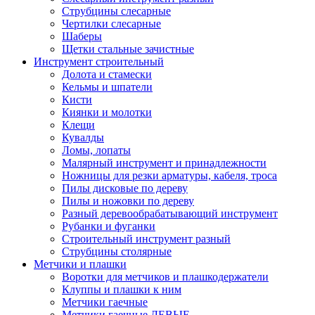
Струбцины слесарные
Чертилки слесарные
Шаберы
Щетки стальные зачистные
Инструмент строительный
Долота и стамески
Кельмы и шпатели
Кисти
Киянки и молотки
Клещи
Кувалды
Ломы, лопаты
Малярный инструмент и принадлежности
Ножницы для резки арматуры, кабеля, троса
Пилы дисковые по дереву
Пилы и ножовки по дереву
Разный деревообрабатывающий инструмент
Рубанки и фуганки
Строительный инструмент разный
Струбцины столярные
Метчики и плашки
Воротки для метчиков и плашкодержатели
Клуппы и плашки к ним
Метчики гаечные
Метчики гаечные ЛЕВЫЕ