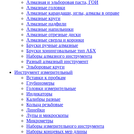
Алмазная и эльборовая паста, ГОИ
Алмазные головки
Алмазные карандаши, иглы, алмазы в оправе
Алмазные круги
Алмазные надфили
Алмазные напильники
Алмазные отрезные диски
Алмазные сверла и коронки
Бруски ручные алмазные
Бруски хонинговальные тип АБХ
Наборы алмазного инструмента
Разный алмазный инструмент
Эльборовые круги
Инструмент измерительный
Вставки к пробкам
Глубиномеры
Головки измерительные
Индикаторы
Калибры разные
Кольца резьбовые
Линейки
Лупы и микроскопы
Микрометры
Наборы измерительного инструмента
Наборы концевых мер длины