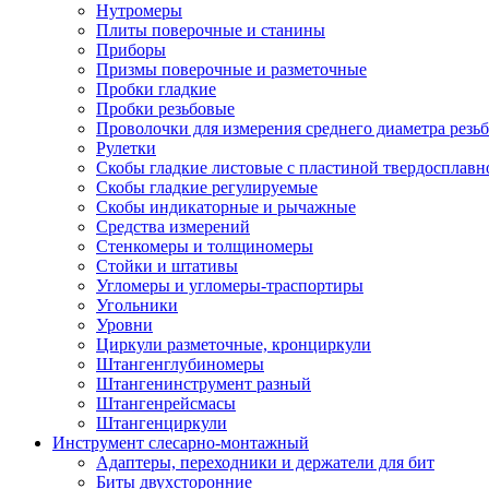
Нутромеры
Плиты поверочные и станины
Приборы
Призмы поверочные и разметочные
Пробки гладкие
Пробки резьбовые
Проволочки для измерения среднего диаметра резь
Рулетки
Скобы гладкие листовые с пластиной твердосплавн
Скобы гладкие регулируемые
Скобы индикаторные и рычажные
Средства измерений
Стенкомеры и толщиномеры
Стойки и штативы
Угломеры и угломеры-траспортиры
Угольники
Уровни
Циркули разметочные, кронциркули
Штангенглубиномеры
Штангенинструмент разный
Штангенрейсмасы
Штангенциркули
Инструмент слесарно-монтажный
Адаптеры, переходники и держатели для бит
Биты двухсторонние