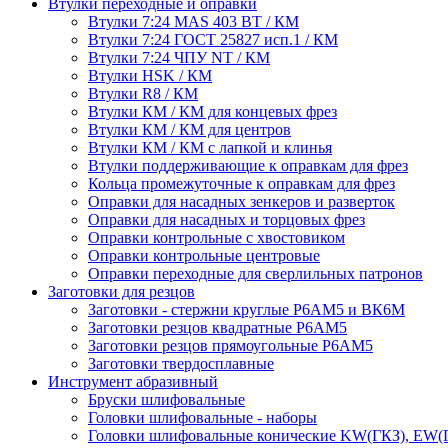
Втулки переходные и оправки
Втулки 7:24 MAS 403 BT / КМ
Втулки 7:24 ГОСТ 25827 исп.1 / КМ
Втулки 7:24 ЧПУ NT / КМ
Втулки HSK / КМ
Втулки R8 / КМ
Втулки КМ / КМ для концевых фрез
Втулки КМ / КМ для центров
Втулки КМ / КМ с лапкой и клинья
Втулки поддерживающие к оправкам для фрез
Кольца промежуточные к оправкам для фрез
Оправки для насадных зенкеров и разверток
Оправки для насадных и торцовых фрез
Оправки контрольные с хвостовиком
Оправки контрольные центровые
Оправки переходные для сверлильных патронов
Заготовки для резцов
Заготовки - стержни круглые Р6АМ5 и ВК6М
Заготовки резцов квадратные Р6АМ5
Заготовки резцов прямоугольные Р6АМ5
Заготовки твердосплавные
Инструмент абразивный
Бруски шлифовальные
Головки шлифовальные - наборы
Головки шлифовальные конические KW(ГКЗ), EW(