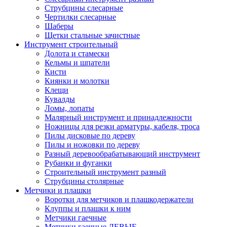
Струбцины слесарные
Чертилки слесарные
Шаберы
Щетки стальные зачистные
Инструмент строительный
Долота и стамески
Кельмы и шпатели
Кисти
Киянки и молотки
Клещи
Кувалды
Ломы, лопаты
Малярный инструмент и принадлежности
Ножницы для резки арматуры, кабеля, троса
Пилы дисковые по дереву
Пилы и ножовки по дереву
Разный деревообрабатывающий инструмент
Рубанки и фуганки
Строительный инструмент разный
Струбцины столярные
Метчики и плашки
Воротки для метчиков и плашкодержатели
Клуппы и плашки к ним
Метчики гаечные
Метчики гаечные ЛЕВЫЕ