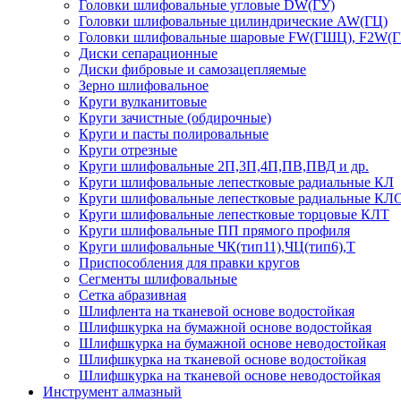
Головки шлифовальные угловые DW(ГУ)
Головки шлифовальные цилиндрические AW(ГЦ)
Головки шлифовальные шаровые FW(ГШЦ), F2W(
Диски сепарационные
Диски фибровые и самозацепляемые
Зерно шлифовальное
Круги вулканитовые
Круги зачистные (обдирочные)
Круги и пасты полировальные
Круги отрезные
Круги шлифовальные 2П,3П,4П,ПВ,ПВД и др.
Круги шлифовальные лепестковые радиальные КЛ
Круги шлифовальные лепестковые радиальные КЛ
Круги шлифовальные лепестковые торцовые КЛТ
Круги шлифовальные ПП прямого профиля
Круги шлифовальные ЧК(тип11),ЧЦ(тип6),Т
Приспособления для правки кругов
Сегменты шлифовальные
Сетка абразивная
Шлифлента на тканевой основе водостойкая
Шлифшкурка на бумажной основе водостойкая
Шлифшкурка на бумажной основе неводостойкая
Шлифшкурка на тканевой основе водостойкая
Шлифшкурка на тканевой основе неводостойкая
Инструмент алмазный