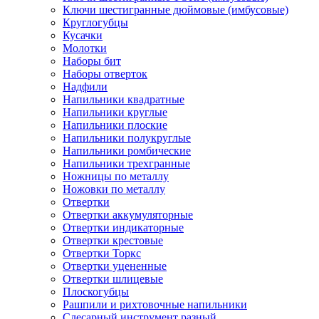
Ключи шестигранные дюймовые (имбусовые)
Круглогубцы
Кусачки
Молотки
Наборы бит
Наборы отверток
Надфили
Напильники квадратные
Напильники круглые
Напильники плоские
Напильники полукруглые
Напильники ромбические
Напильники трехгранные
Ножницы по металлу
Ножовки по металлу
Отвертки
Отвертки аккумуляторные
Отвертки индикаторные
Отвертки крестовые
Отвертки Торкс
Отвертки уцененные
Отвертки шлицевые
Плоскогубцы
Рашпили и рихтовочные напильники
Слесарный инструмент разный