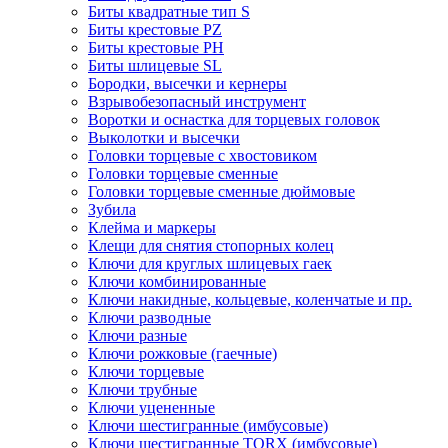
Биты квадратные тип S
Биты крестовые РZ
Биты крестовые РН
Биты шлицевые SL
Бородки, высечки и кернеры
Взрывобезопасный инструмент
Воротки и оснаcтка для торцевых головок
Выколотки и высечки
Головки торцевые с хвостовиком
Головки торцевые сменные
Головки торцевые сменные дюймовые
Зубила
Клейма и маркеры
Клещи для снятия стопорных колец
Ключи для круглых шлицевых гаек
Ключи комбинированные
Ключи накидные, кольцевые, коленчатые и пр.
Ключи разводные
Ключи разные
Ключи рожковые (гаечные)
Ключи торцевые
Ключи трубные
Ключи уцененные
Ключи шестигранные (имбусовые)
Ключи шестигранные TORX (имбусовые)