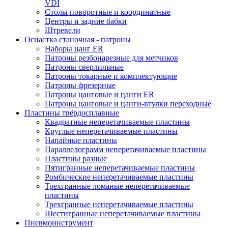
VDI
Столы поворотные и координатные
Центры и задние бабки
Штревели
Оснастка станочная - патроны
Наборы цанг ER
Патроны резбонарезные для метчиков
Патроны сверлильные
Патроны токарные и комплектующие
Патроны фрезерные
Патроны цанговые и цанги ER
Патроны цанговые и цанги-втулки переходные
Пластины твёрдосплавные
Квадратные неперетачиваемые пластины
Круглые неперетачиваемые пластины
Напайные пластины
Параллелограмм неперетачиваемые пластины
Пластины разные
Пятигранные неперетачиваемые пластины
Ромбические неперетачиваемые пластины
Трехгранные ломаные неперетачиваемые
пластины
Трехгранные неперетачиваемые пластины
Шестигранные неперетачиваемые пластины
Пневмоинструмент