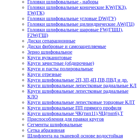
Головки шлифовальные - наборы
Головки шлифовальные конические KW(ГКЗ),
EW(ГК)
Головки шлифовальные угловые DW(ГУ)
Головки шлифовальные цилиндрические AW(ГЦ)
Головки шлифовальные шаровые FW(ГШЦ),
F2W(ГШ)
Диски сепарационные
Диски фибровые и самозацепляемые
Зерно шлифовальное
Круги вулканитовые
Круги зачистные (обдирочные)
Круги и пасты полировальные
Круги отрезные
Круги шлифовальные 2П,3П,4П,ПВ,ПВД и др.
Круги шлифовальные лепестковые радиальные КЛ
Круги шлифовальные лепестковые радиальные
КЛО
Круги шлифовальные лепестковые торцовые КЛТ
Круги шлифовальные ПП прямого профиля
Круги шлифовальные ЧК(тип11),ЧЦ(тип6),Т
Приспособления для правки кругов
Сегменты шлифовальные
Сетка абразивная
Шлифлента на тканевой основе водостойкая