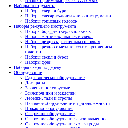
Плашки дюймовые резьба G ЛЕВЫЕ
Наборы инструмента
Наборы сверл и буров
Наборы слесарно-монтажного инструмента
Наборы торцевых головок
Наборы режущего инструмента
Наборы борфрез твердосплавных
Наборы метчиков, плашек и свёрл
Наборы резцов к расточным головкам
Наборы резцов с механическим креплением
пластин
Наборы сверл и буров
Наборы фрез
Наборы свёрл по дереву
Оборудование
Гидравлическое оборудование
Домкраты
Заклепки полукруглые
Заклепочники и заклепки
Лебёдки, тали и стропы
Паяльное оборудование и принадлежности
Пожарное оборудование
Сварочное оборудование
Сварочное оборудование - газопламенное
Сварочное оборудование - электроды