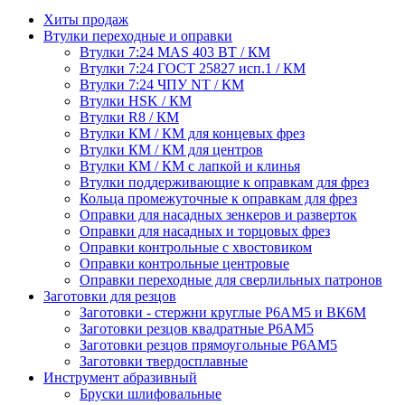
Хиты продаж
Втулки переходные и оправки
Втулки 7:24 MAS 403 BT / КМ
Втулки 7:24 ГОСТ 25827 исп.1 / КМ
Втулки 7:24 ЧПУ NT / КМ
Втулки HSK / КМ
Втулки R8 / КМ
Втулки КМ / КМ для концевых фрез
Втулки КМ / КМ для центров
Втулки КМ / КМ с лапкой и клинья
Втулки поддерживающие к оправкам для фрез
Кольца промежуточные к оправкам для фрез
Оправки для насадных зенкеров и разверток
Оправки для насадных и торцовых фрез
Оправки контрольные с хвостовиком
Оправки контрольные центровые
Оправки переходные для сверлильных патронов
Заготовки для резцов
Заготовки - стержни круглые Р6АМ5 и ВК6М
Заготовки резцов квадратные Р6АМ5
Заготовки резцов прямоугольные Р6АМ5
Заготовки твердосплавные
Инструмент абразивный
Бруски шлифовальные