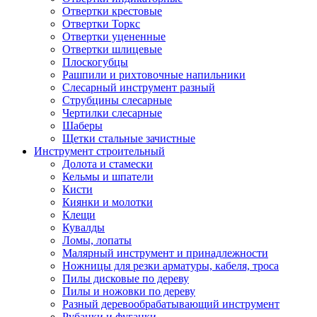
Отвертки крестовые
Отвертки Торкс
Отвертки уцененные
Отвертки шлицевые
Плоскогубцы
Рашпили и рихтовочные напильники
Слесарный инструмент разный
Струбцины слесарные
Чертилки слесарные
Шаберы
Щетки стальные зачистные
Инструмент строительный
Долота и стамески
Кельмы и шпатели
Кисти
Киянки и молотки
Клещи
Кувалды
Ломы, лопаты
Малярный инструмент и принадлежности
Ножницы для резки арматуры, кабеля, троса
Пилы дисковые по дереву
Пилы и ножовки по дереву
Разный деревообрабатывающий инструмент
Рубанки и фуганки