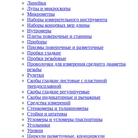
Линейки
Лупы и микроскопы
Микрометры
Наборы измерительного инструмента
Наборы концевых мер длины
Нутромеры
Плиты поверочные и станины
Приборы
Призмы поверочные и разметочные
Пробки гладкие
Пробки резьбовые
Проволочки для измерения среднего диаметра
резьбы
Рулетки
Скобы гладкие листовые с пластиной
твердосплавной
Скобы гладкие регулируемые
Скобы индикаторные и рычажные
Средства измерений
Стенкомеры и толщиномеры
Стойки и штативы
Угломеры и угломеры-траспортиры
Угольники
Уровни
Циркули разметочные, кронциркули