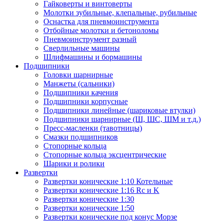
Гайковерты и винтоверты
Молотки зубильные, клепальные, рубильные
Оснастка для пневмоинструмента
Отбойные молотки и бетоноломы
Пневмоинструмент разный
Сверлильные машины
Шлифмашины и бормашины
Подшипники
Головки шарнирные
Манжеты (сальники)
Подшипники качения
Подшипники корпусные
Подшипники линейные (шариковые втулки)
Подшипники шарнирные (Ш, ШС, ШМ и т.д.)
Пресс-масленки (тавотницы)
Смазки подшипников
Стопорные кольца
Стопорные кольца эксцентрические
Шарики и ролики
Развертки
Развертки конические 1:10 Котельные
Развертки конические 1:16 Rc и K
Развертки конические 1:30
Развертки конические 1:50
Развертки конические под конус Морзе