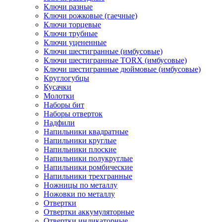
Ключи разные
Ключи рожковые (гаечные)
Ключи торцевые
Ключи трубные
Ключи уцененные
Ключи шестигранные (имбусовые)
Ключи шестигранные TORX (имбусовые)
Ключи шестигранные дюймовые (имбусовые)
Круглогубцы
Кусачки
Молотки
Наборы бит
Наборы отверток
Надфили
Напильники квадратные
Напильники круглые
Напильники плоские
Напильники полукруглые
Напильники ромбические
Напильники трехгранные
Ножницы по металлу
Ножовки по металлу
Отвертки
Отвертки аккумуляторные
Отвертки индикаторные