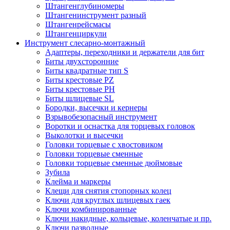
Штангенглубиномеры
Штангенинструмент разный
Штангенрейсмасы
Штангенциркули
Инструмент слесарно-монтажный
Адаптеры, переходники и держатели для бит
Биты двухсторонние
Биты квадратные тип S
Биты крестовые РZ
Биты крестовые РН
Биты шлицевые SL
Бородки, высечки и кернеры
Взрывобезопасный инструмент
Воротки и оснаcтка для торцевых головок
Выколотки и высечки
Головки торцевые с хвостовиком
Головки торцевые сменные
Головки торцевые сменные дюймовые
Зубила
Клейма и маркеры
Клещи для снятия стопорных колец
Ключи для круглых шлицевых гаек
Ключи комбинированные
Ключи накидные, кольцевые, коленчатые и пр.
Ключи разводные