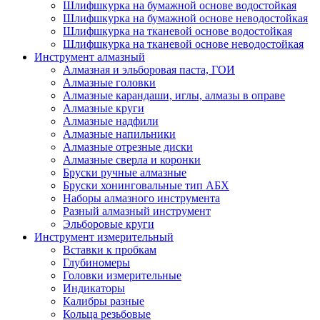
Шлифшкурка на бумажной основе водостойкая
Шлифшкурка на бумажной основе неводостойкая
Шлифшкурка на тканевой основе водостойкая
Шлифшкурка на тканевой основе неводостойкая
Инструмент алмазный
Алмазная и эльборовая паста, ГОИ
Алмазные головки
Алмазные карандаши, иглы, алмазы в оправе
Алмазные круги
Алмазные надфили
Алмазные напильники
Алмазные отрезные диски
Алмазные сверла и коронки
Бруски ручные алмазные
Бруски хонинговальные тип АБХ
Наборы алмазного инструмента
Разный алмазный инструмент
Эльборовые круги
Инструмент измерительный
Вставки к пробкам
Глубиномеры
Головки измерительные
Индикаторы
Калибры разные
Кольца резьбовые