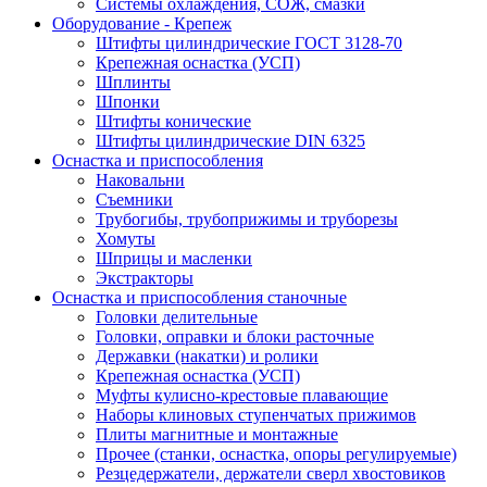
Системы охлаждения, СОЖ, смазки
Оборудование - Крепеж
Штифты цилиндрические ГОСТ 3128-70
Крепежная оснастка (УСП)
Шплинты
Шпонки
Штифты конические
Штифты цилиндрические DIN 6325
Оснастка и приспособления
Наковальни
Съемники
Трубогибы, трубоприжимы и труборезы
Хомуты
Шприцы и масленки
Экстракторы
Оснастка и приспособления станочные
Головки делительные
Головки, оправки и блоки расточные
Державки (накатки) и ролики
Крепежная оснастка (УСП)
Муфты кулисно-крестовые плавающие
Наборы клиновых ступенчатых прижимов
Плиты магнитные и монтажные
Прочее (станки, оснастка, опоры регулируемые)
Резцедержатели, держатели сверл хвостовиков