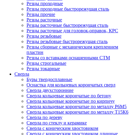
Резцы проходные
Резцы проходные быстрорежущая сталь
Резцы прочие
Резцы расточные
Резцы расточные быстрорежущая сталь
Резцы расточные для головок-оправок, КРС
Резцы резьбовые
Резцы резьбовые быстрорежущая сталь
Резцы сборные с механическим креплением
пластин
Резцы со вставками оснащенными СТМ
Резцы строгальные
Резцы токарные
Сверла
Буры твердосплавные
Оснастка для кольцевых корончатых сверл
Сверла двухсторонние
Сверла кольцевые корончатые по бетону
Сверла кольцевые корончатые по кирпичу
Сверла кольцевые корончатые по металлу Р6М5
Сверла кольцевые корончатые по металлу Т15К6
Сверла по дереву
Сверла по стеклу и керамике
Сверла с коническим хвостовиком
Сверла с коническим хвостовиком длинные