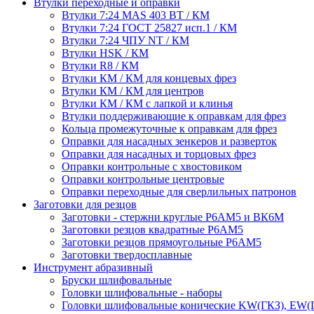
Втулки переходные и оправки
Втулки 7:24 MAS 403 BT / КМ
Втулки 7:24 ГОСТ 25827 исп.1 / КМ
Втулки 7:24 ЧПУ NT / КМ
Втулки HSK / КМ
Втулки R8 / КМ
Втулки КМ / КМ для концевых фрез
Втулки КМ / КМ для центров
Втулки КМ / КМ с лапкой и клинья
Втулки поддерживающие к оправкам для фрез
Кольца промежуточные к оправкам для фрез
Оправки для насадных зенкеров и разверток
Оправки для насадных и торцовых фрез
Оправки контрольные с хвостовиком
Оправки контрольные центровые
Оправки переходные для сверлильных патронов
Заготовки для резцов
Заготовки - стержни круглые Р6АМ5 и ВК6М
Заготовки резцов квадратные Р6АМ5
Заготовки резцов прямоугольные Р6АМ5
Заготовки твердосплавные
Инструмент абразивный
Бруски шлифовальные
Головки шлифовальные - наборы
Головки шлифовальные конические KW(ГКЗ), EW(