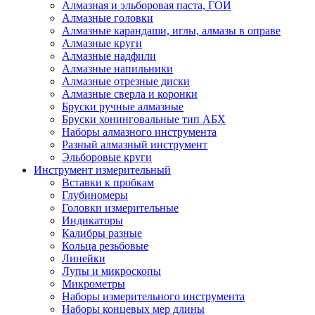
Алмазная и эльборовая паста, ГОИ
Алмазные головки
Алмазные карандаши, иглы, алмазы в оправе
Алмазные круги
Алмазные надфили
Алмазные напильники
Алмазные отрезные диски
Алмазные сверла и коронки
Бруски ручные алмазные
Бруски хонинговальные тип АБХ
Наборы алмазного инструмента
Разный алмазный инструмент
Эльборовые круги
Инструмент измерительный
Вставки к пробкам
Глубиномеры
Головки измерительные
Индикаторы
Калибры разные
Кольца резьбовые
Линейки
Лупы и микроскопы
Микрометры
Наборы измерительного инструмента
Наборы концевых мер длины