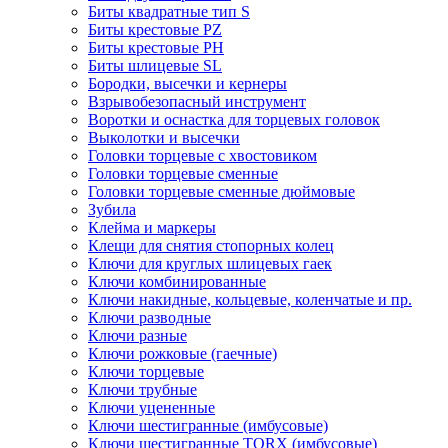
Биты квадратные тип S
Биты крестовые РZ
Биты крестовые РН
Биты шлицевые SL
Бородки, высечки и кернеры
Взрывобезопасный инструмент
Воротки и оснаcтка для торцевых головок
Выколотки и высечки
Головки торцевые с хвостовиком
Головки торцевые сменные
Головки торцевые сменные дюймовые
Зубила
Клейма и маркеры
Клещи для снятия стопорных колец
Ключи для круглых шлицевых гаек
Ключи комбинированные
Ключи накидные, кольцевые, коленчатые и пр.
Ключи разводные
Ключи разные
Ключи рожковые (гаечные)
Ключи торцевые
Ключи трубные
Ключи уцененные
Ключи шестигранные (имбусовые)
Ключи шестигранные TORX (имбусовые)