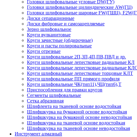
Головки шлифовальные угловые DW(ГУ)
Головки шлифовальные цилиндрические AW(ГЦ)
Головки шлифовальные шаровые FW(ГШЦ), F2W(
Диски сепарационные
Диски фибровые и самозацепляемые
Зерно шлифовальное
Круги вулканитовые
Круги зачистные (обдирочные)
Круги и пасты полировальные
Круги отрезные
Круги шлифовальные 2П,3П,4П,ПВ,ПВД и др.
Круги шлифовальные лепестковые радиальные КЛ
Круги шлифовальные лепестковые радиальные КЛ
Круги шлифовальные лепестковые торцовые КЛТ
Круги шлифовальные ПП прямого профиля
Круги шлифовальные ЧК(тип11),ЧЦ(тип6),Т
Приспособления для правки кругов
Сегменты шлифовальные
Сетка абразивная
Шлифлента на тканевой основе водостойкая
Шлифшкурка на бумажной основе водостойкая
Шлифшкурка на бумажной основе неводостойкая
Шлифшкурка на тканевой основе водостойкая
Шлифшкурка на тканевой основе неводостойкая
Инструмент алмазный