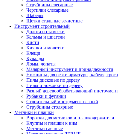
Струбцины слесарные
Чертилки слесарные
Шаберы
Щетки стальные зачистные
Инструмент строительный
Долота и стамески
Кельмы и шпатели
Кисти
Киянки и молотки
Клещи
Кувалды
Ломы, лопаты
Малярный инструмент и принадлежности
Ножницы для резки арматуры, кабеля, троса
Пилы дисковые по дереву
Пилы и ножовки по дереву
Разный деревообрабатывающий инструмент
Рубанки и фуганки
Строительный инструмент разный
Струбцины столярные
Метчики и плашки
Воротки для метчиков и плашкодержатели
Клуппы и плашки к ним
Метчики гаечные
Метчики гаечные ЛЕВЫЕ