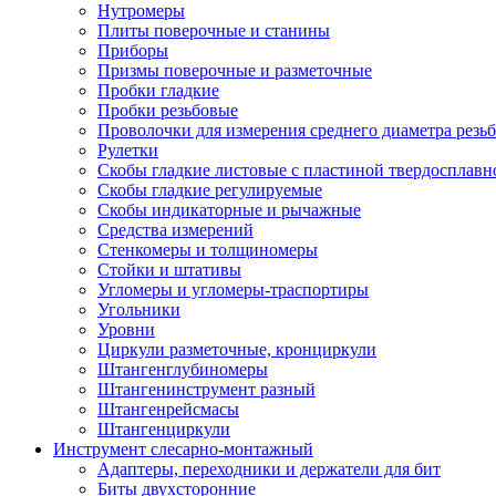
Нутромеры
Плиты поверочные и станины
Приборы
Призмы поверочные и разметочные
Пробки гладкие
Пробки резьбовые
Проволочки для измерения среднего диаметра резь
Рулетки
Скобы гладкие листовые с пластиной твердосплавн
Скобы гладкие регулируемые
Скобы индикаторные и рычажные
Средства измерений
Стенкомеры и толщиномеры
Стойки и штативы
Угломеры и угломеры-траспортиры
Угольники
Уровни
Циркули разметочные, кронциркули
Штангенглубиномеры
Штангенинструмент разный
Штангенрейсмасы
Штангенциркули
Инструмент слесарно-монтажный
Адаптеры, переходники и держатели для бит
Биты двухсторонние