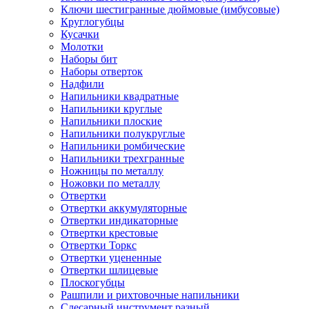
Ключи шестигранные дюймовые (имбусовые)
Круглогубцы
Кусачки
Молотки
Наборы бит
Наборы отверток
Надфили
Напильники квадратные
Напильники круглые
Напильники плоские
Напильники полукруглые
Напильники ромбические
Напильники трехгранные
Ножницы по металлу
Ножовки по металлу
Отвертки
Отвертки аккумуляторные
Отвертки индикаторные
Отвертки крестовые
Отвертки Торкс
Отвертки уцененные
Отвертки шлицевые
Плоскогубцы
Рашпили и рихтовочные напильники
Слесарный инструмент разный