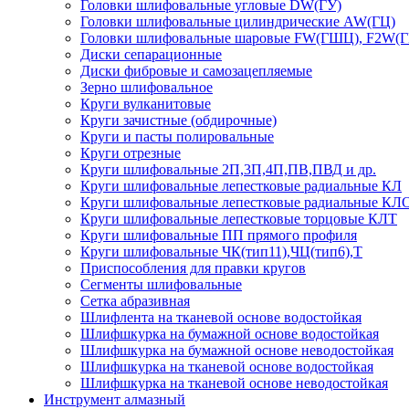
Головки шлифовальные угловые DW(ГУ)
Головки шлифовальные цилиндрические AW(ГЦ)
Головки шлифовальные шаровые FW(ГШЦ), F2W(
Диски сепарационные
Диски фибровые и самозацепляемые
Зерно шлифовальное
Круги вулканитовые
Круги зачистные (обдирочные)
Круги и пасты полировальные
Круги отрезные
Круги шлифовальные 2П,3П,4П,ПВ,ПВД и др.
Круги шлифовальные лепестковые радиальные КЛ
Круги шлифовальные лепестковые радиальные КЛ
Круги шлифовальные лепестковые торцовые КЛТ
Круги шлифовальные ПП прямого профиля
Круги шлифовальные ЧК(тип11),ЧЦ(тип6),Т
Приспособления для правки кругов
Сегменты шлифовальные
Сетка абразивная
Шлифлента на тканевой основе водостойкая
Шлифшкурка на бумажной основе водостойкая
Шлифшкурка на бумажной основе неводостойкая
Шлифшкурка на тканевой основе водостойкая
Шлифшкурка на тканевой основе неводостойкая
Инструмент алмазный