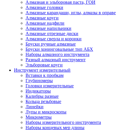
Алмазная и эльборовая паста, ГОИ
Алмазные головки
Алмазные карандаши, иглы, алмазы в оправе
Алмазные круги
Алмазные надфили
Алмазные напильники
Алмазные отрезные диски
Алмазные сверла и коронки
Бруски ручные алмазные
Бруски хонинговальные тип АБХ
Наборы алмазного инструмента
Разный алмазный инструмент
Эльборовые круги
Инструмент измерительный
Вставки к пробкам
Глубиномеры
Головки измерительные
Индикаторы
Калибры разные
Кольца резьбовые
Линейки
Лупы и микроскопы
Микрометры
Наборы измерительного инструмента
Наборы концевых мер длины