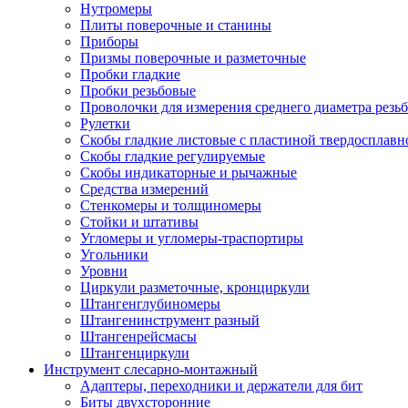
Нутромеры
Плиты поверочные и станины
Приборы
Призмы поверочные и разметочные
Пробки гладкие
Пробки резьбовые
Проволочки для измерения среднего диаметра резь
Рулетки
Скобы гладкие листовые с пластиной твердосплавн
Скобы гладкие регулируемые
Скобы индикаторные и рычажные
Средства измерений
Стенкомеры и толщиномеры
Стойки и штативы
Угломеры и угломеры-траспортиры
Угольники
Уровни
Циркули разметочные, кронциркули
Штангенглубиномеры
Штангенинструмент разный
Штангенрейсмасы
Штангенциркули
Инструмент слесарно-монтажный
Адаптеры, переходники и держатели для бит
Биты двухсторонние