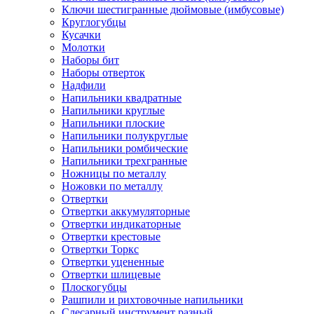
Ключи шестигранные дюймовые (имбусовые)
Круглогубцы
Кусачки
Молотки
Наборы бит
Наборы отверток
Надфили
Напильники квадратные
Напильники круглые
Напильники плоские
Напильники полукруглые
Напильники ромбические
Напильники трехгранные
Ножницы по металлу
Ножовки по металлу
Отвертки
Отвертки аккумуляторные
Отвертки индикаторные
Отвертки крестовые
Отвертки Торкс
Отвертки уцененные
Отвертки шлицевые
Плоскогубцы
Рашпили и рихтовочные напильники
Слесарный инструмент разный