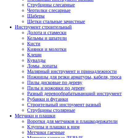
Струбцины слесарные
Чертилки слесарные
Шаберы
Щетки стальные зачистные
Инструмент строительный
Долота и стамески
Кельмы и шпатели
Кисти
Киянки и молотки
Клещи
Кувалды
Ломы, лопаты
Малярный инструмент и принадлежности
Ножницы для резки арматуры, кабеля, троса
Пилы дисковые по дереву
Пилы и ножовки по дереву
Разный деревообрабатывающий инструмент
Рубанки и фуганки
Строительный инструмент разный
Струбцины столярные
Метчики и плашки
Воротки для метчиков и плашкодержатели
Клуппы и плашки к ним
Метчики гаечные
Метчики гаечные ЛЕВЫЕ