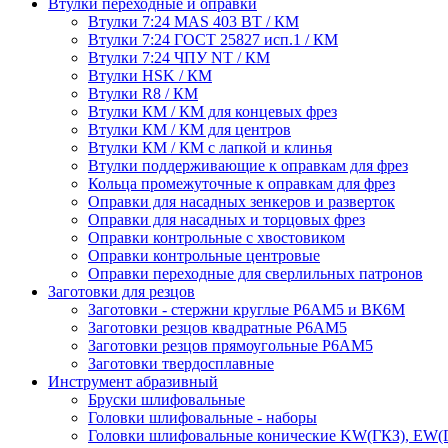
Втулки переходные и оправки
Втулки 7:24 MAS 403 BT / КМ
Втулки 7:24 ГОСТ 25827 исп.1 / КМ
Втулки 7:24 ЧПУ NT / КМ
Втулки HSK / КМ
Втулки R8 / КМ
Втулки КМ / КМ для концевых фрез
Втулки КМ / КМ для центров
Втулки КМ / КМ с лапкой и клинья
Втулки поддерживающие к оправкам для фрез
Кольца промежуточные к оправкам для фрез
Оправки для насадных зенкеров и разверток
Оправки для насадных и торцовых фрез
Оправки контрольные с хвостовиком
Оправки контрольные центровые
Оправки переходные для сверлильных патронов
Заготовки для резцов
Заготовки - стержни круглые Р6АМ5 и ВК6М
Заготовки резцов квадратные Р6АМ5
Заготовки резцов прямоугольные Р6АМ5
Заготовки твердосплавные
Инструмент абразивный
Бруски шлифовальные
Головки шлифовальные - наборы
Головки шлифовальные конические KW(ГКЗ), EW(