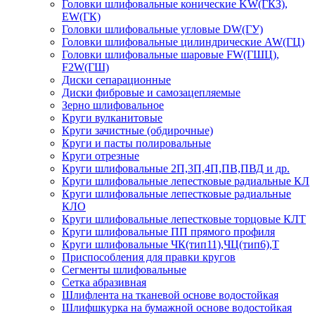
Головки шлифовальные конические KW(ГКЗ),
EW(ГК)
Головки шлифовальные угловые DW(ГУ)
Головки шлифовальные цилиндрические AW(ГЦ)
Головки шлифовальные шаровые FW(ГШЦ),
F2W(ГШ)
Диски сепарационные
Диски фибровые и самозацепляемые
Зерно шлифовальное
Круги вулканитовые
Круги зачистные (обдирочные)
Круги и пасты полировальные
Круги отрезные
Круги шлифовальные 2П,3П,4П,ПВ,ПВД и др.
Круги шлифовальные лепестковые радиальные КЛ
Круги шлифовальные лепестковые радиальные
КЛО
Круги шлифовальные лепестковые торцовые КЛТ
Круги шлифовальные ПП прямого профиля
Круги шлифовальные ЧК(тип11),ЧЦ(тип6),Т
Приспособления для правки кругов
Сегменты шлифовальные
Сетка абразивная
Шлифлента на тканевой основе водостойкая
Шлифшкурка на бумажной основе водостойкая