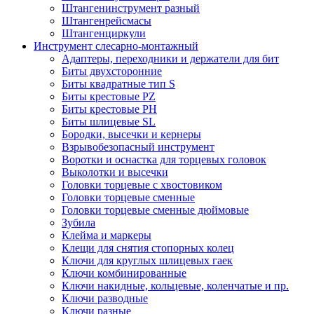
Штангенинструмент разный
Штангенрейсмасы
Штангенциркули
Инструмент слесарно-монтажный
Адаптеры, переходники и держатели для бит
Биты двухсторонние
Биты квадратные тип S
Биты крестовые РZ
Биты крестовые РН
Биты шлицевые SL
Бородки, высечки и кернеры
Взрывобезопасный инструмент
Воротки и оснаcтка для торцевых головок
Выколотки и высечки
Головки торцевые с хвостовиком
Головки торцевые сменные
Головки торцевые сменные дюймовые
Зубила
Клейма и маркеры
Клещи для снятия стопорных колец
Ключи для круглых шлицевых гаек
Ключи комбинированные
Ключи накидные, кольцевые, коленчатые и пр.
Ключи разводные
Ключи разные