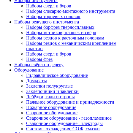
Наборы инструмента
Наборы сверл и буров
Наборы слесарно-монтажного инструмента
Наборы торцевых головок
Наборы режущего инструмента
Наборы борфрез твердосплавных
Наборы метчиков, плашек и свёрл
Наборы резцов к расточным головкам
Наборы резцов с механическим креплением
пластин
Наборы сверл и буров
Наборы фрез
Наборы свёрл по дереву
Оборудование
Гидравлическое оборудование
Домкраты
Заклепки полукруглые
Заклепочники и заклепки
Лебёдки, тали и стропы
Паяльное оборудование и принадлежности
Пожарное оборудование
Сварочное оборудование
Сварочное оборудование - газопламенное
Сварочное оборудование - электроды
Системы охлаждения, СОЖ, смазки