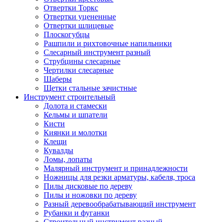
Отвертки Торкс
Отвертки уцененные
Отвертки шлицевые
Плоскогубцы
Рашпили и рихтовочные напильники
Слесарный инструмент разный
Струбцины слесарные
Чертилки слесарные
Шаберы
Щетки стальные зачистные
Инструмент строительный
Долота и стамески
Кельмы и шпатели
Кисти
Киянки и молотки
Клещи
Кувалды
Ломы, лопаты
Малярный инструмент и принадлежности
Ножницы для резки арматуры, кабеля, троса
Пилы дисковые по дереву
Пилы и ножовки по дереву
Разный деревообрабатывающий инструмент
Рубанки и фуганки
Строительный инструмент разный