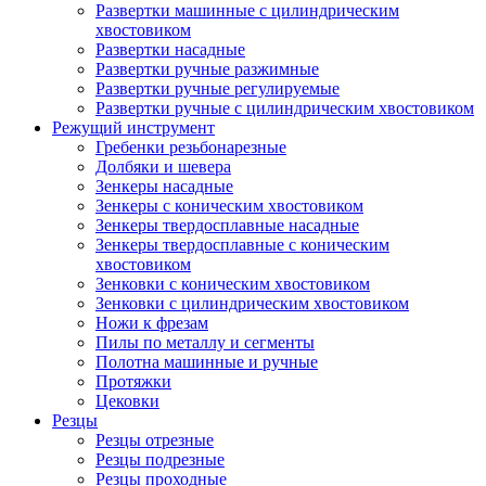
Развертки машинные с цилиндрическим
хвостовиком
Развертки насадные
Развертки ручные разжимные
Развертки ручные регулируемые
Развертки ручные с цилиндрическим хвостовиком
Режущий инструмент
Гребенки резьбонарезные
Долбяки и шевера
Зенкеры насадные
Зенкеры с коническим хвостовиком
Зенкеры твердосплавные насадные
Зенкеры твердосплавные с коническим
хвостовиком
Зенковки с коническим хвостовиком
Зенковки с цилиндрическим хвостовиком
Ножи к фрезам
Пилы по металлу и сегменты
Полотна машинные и ручные
Протяжки
Цековки
Резцы
Резцы отрезные
Резцы подрезные
Резцы проходные