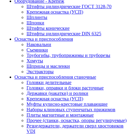
Оборудование - Крепеж
Штифты цилиндрические ГОСТ 3128-70
Крепежная оснастка (УСП)
Шплинты
Шпонки
Штифты конические
Штифты цилиндрические DIN 6325
Оснастка и приспособления
Наковальни
Съемники
Трубогибы, трубоприжимы и труборезы
Хомуты
Шприцы и масленки
Экстракторы
Оснастка и приспособления станочные
Головки делительные
Головки, оправки и блоки расточные
Державки (накатки) и ролики
Крепежная оснастка (УСП)
Муфты кулисно-крестовые плавающие
Наборы клиновых ступенчатых прижимов
Плиты магнитные и монтажные
Прочее (станки, оснастка, опоры регулируемые)
Резцедержатели, держатели сверл хвостовиков
VDI