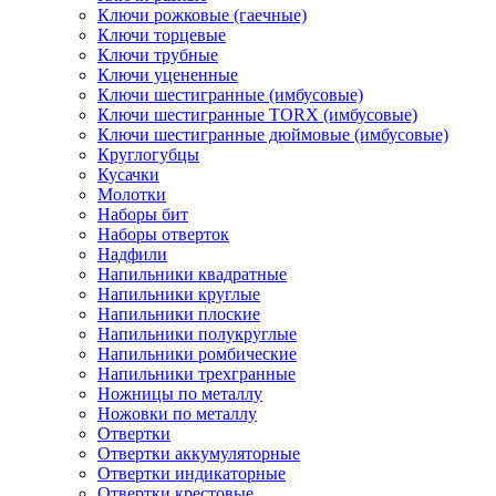
Ключи рожковые (гаечные)
Ключи торцевые
Ключи трубные
Ключи уцененные
Ключи шестигранные (имбусовые)
Ключи шестигранные TORX (имбусовые)
Ключи шестигранные дюймовые (имбусовые)
Круглогубцы
Кусачки
Молотки
Наборы бит
Наборы отверток
Надфили
Напильники квадратные
Напильники круглые
Напильники плоские
Напильники полукруглые
Напильники ромбические
Напильники трехгранные
Ножницы по металлу
Ножовки по металлу
Отвертки
Отвертки аккумуляторные
Отвертки индикаторные
Отвертки крестовые