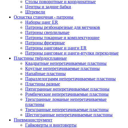
Столы поворотные и координатные
Центры и задние бабки
Штревели
Оснастка станочная - патроны
Наборы цанг ER
Патроны резбонарезные для метчиков
Патроны сверлильные
Патроны токарные и комплектующие
Патроны фрезерные
Патроны цанговые и цанги ER
Патроны цанговые и цанги-втулки переходные
Пластины твёрдосплавные
Квадратные неперетачиваемые пластины
Круглые неперетачиваемые пластины
Напайные пластины
Параллелограмм неперетачиваемые пластины
Пластины разные
Пятигранные неперетачиваемые пластины
Ромбические неперетачиваемые пластины
Трехгранные ломаные неперетачиваемые
пластины
Трехгранные неперетачиваемые пластины
Шестигранные неперетачиваемые пластины
Пневмоинструмент
Гайковерты и винтоверты