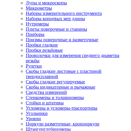
Лупы и микроскопы
Микрометры
Наборы измерительного инструмента
Наборы концевых мер длины
Нутромеры
Плиты поверочные и станины
Приборы
Призмы поверочные и разметочные
Пробки гладкие
Пробки резьбовые
Проволочки для измерения среднего диаметра
резьбы
Рулетки
Скобы гладкие листовые с пластиной
твердосплавной
Скобы гладкие регулируемые
Скобы индикаторные и рычажные
Средства измерений
Стенкомеры и толщиномеры
Стойки и штативы
Угломеры и угломеры-траспортиры
Угольники
Уровни
Циркули разметочные, кронциркули
Штангенглубиномеры