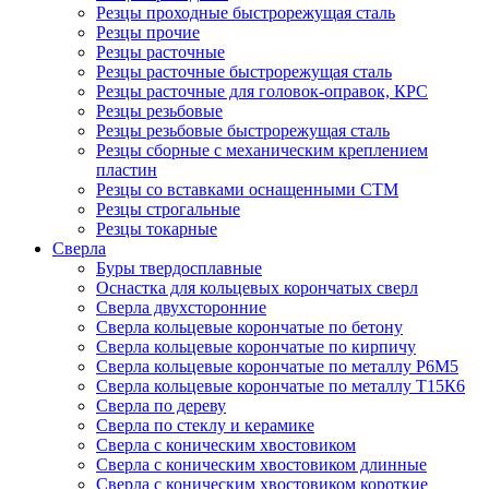
Резцы проходные быстрорежущая сталь
Резцы прочие
Резцы расточные
Резцы расточные быстрорежущая сталь
Резцы расточные для головок-оправок, КРС
Резцы резьбовые
Резцы резьбовые быстрорежущая сталь
Резцы сборные с механическим креплением
пластин
Резцы со вставками оснащенными СТМ
Резцы строгальные
Резцы токарные
Сверла
Буры твердосплавные
Оснастка для кольцевых корончатых сверл
Сверла двухсторонние
Сверла кольцевые корончатые по бетону
Сверла кольцевые корончатые по кирпичу
Сверла кольцевые корончатые по металлу Р6М5
Сверла кольцевые корончатые по металлу Т15К6
Сверла по дереву
Сверла по стеклу и керамике
Сверла с коническим хвостовиком
Сверла с коническим хвостовиком длинные
Сверла с коническим хвостовиком короткие