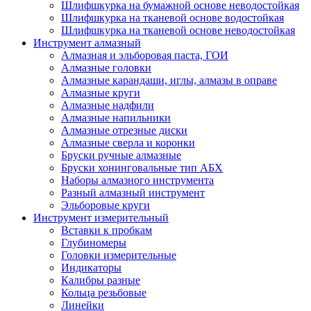
Шлифшкурка на бумажной основе неводостойкая
Шлифшкурка на тканевой основе водостойкая
Шлифшкурка на тканевой основе неводостойкая
Инструмент алмазный
Алмазная и эльборовая паста, ГОИ
Алмазные головки
Алмазные карандаши, иглы, алмазы в оправе
Алмазные круги
Алмазные надфили
Алмазные напильники
Алмазные отрезные диски
Алмазные сверла и коронки
Бруски ручные алмазные
Бруски хонинговальные тип АБХ
Наборы алмазного инструмента
Разный алмазный инструмент
Эльборовые круги
Инструмент измерительный
Вставки к пробкам
Глубиномеры
Головки измерительные
Индикаторы
Калибры разные
Кольца резьбовые
Линейки