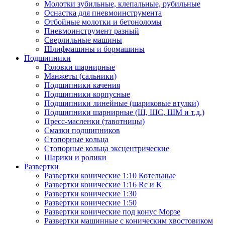
Молотки зубильные, клепальные, рубильные
Оснастка для пневмоинструмента
Отбойные молотки и бетоноломы
Пневмоинструмент разный
Сверлильные машины
Шлифмашины и бормашины
Подшипники
Головки шарнирные
Манжеты (сальники)
Подшипники качения
Подшипники корпусные
Подшипники линейные (шариковые втулки)
Подшипники шарнирные (Ш, ШС, ШМ и т.д.)
Пресс-масленки (тавотницы)
Смазки подшипников
Стопорные кольца
Стопорные кольца эксцентрические
Шарики и ролики
Развертки
Развертки конические 1:10 Котельные
Развертки конические 1:16 Rc и K
Развертки конические 1:30
Развертки конические 1:50
Развертки конические под конус Морзе
Развертки машинные с коническим хвостовиком