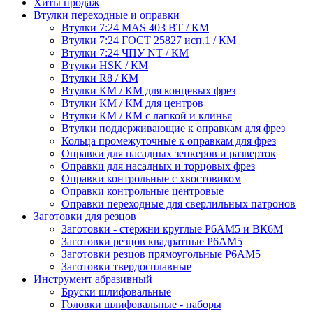
Хиты продаж
Втулки переходные и оправки
Втулки 7:24 MAS 403 BT / КМ
Втулки 7:24 ГОСТ 25827 исп.1 / КМ
Втулки 7:24 ЧПУ NT / КМ
Втулки HSK / КМ
Втулки R8 / КМ
Втулки КМ / КМ для концевых фрез
Втулки КМ / КМ для центров
Втулки КМ / КМ с лапкой и клинья
Втулки поддерживающие к оправкам для фрез
Кольца промежуточные к оправкам для фрез
Оправки для насадных зенкеров и разверток
Оправки для насадных и торцовых фрез
Оправки контрольные с хвостовиком
Оправки контрольные центровые
Оправки переходные для сверлильных патронов
Заготовки для резцов
Заготовки - стержни круглые Р6АМ5 и ВК6М
Заготовки резцов квадратные Р6АМ5
Заготовки резцов прямоугольные Р6АМ5
Заготовки твердосплавные
Инструмент абразивный
Бруски шлифовальные
Головки шлифовальные - наборы